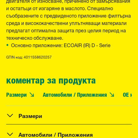
двигателя от износване, причинено от замърсявания
и остатъци от изгаряне в маслото. Специално
съобразените с предвиденото приложение филтърна
среда и висококачествени уплътняващи материали
предлагат оптимална защита през целия период на
техническо обслужване.
Основно приложение: ECOAIR (IR) D - Serie
GTIN код: 4011558620257
коментар за продукта
Размери
Автомобили / Приложения
OE но
Размери
Автомобили / Приложения