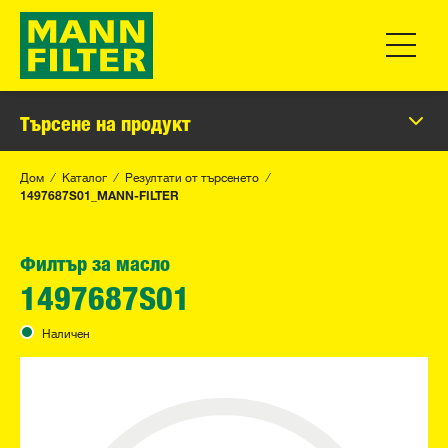
Превклю
Търсене на продукт
Дом
Каталог
Резултати от търсенето
1497687S01_MANN-FILTER
Филтър за масло
1497687S01
Наличен