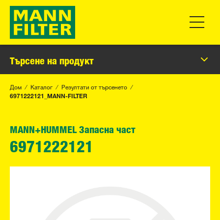
Превклю
Търсене на продукт
Дом
Каталог
Резултати от търсенето
6971222121_MANN-FILTER
MANN+HUMMEL Запасна част
6971222121