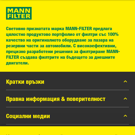
Световно признатата марка MANN-FILTER предлага
цялостно продуктово портфолио от филтри със 100%
качество на оригиналното оборудване за пазара на
резервни части за автомобили. С високоефективни,
прецизно разработени решения за филтриране MANN-
FILTER създава филтрите на бъдещето за днешните
двигатели.
Кратки връзки
каталог MANN-FILTER
Правна информация & поверителност
Контакти
Защита на личните данни
Социални медии
Официално уведомление
Facebook