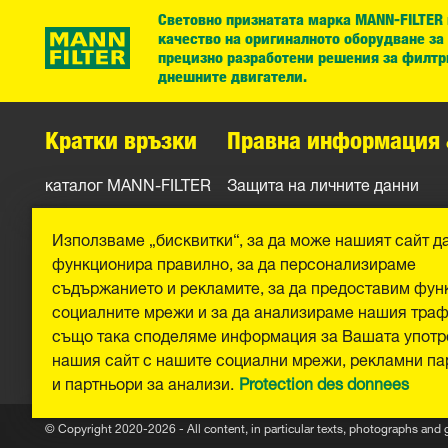
Световно признатата марка MANN-FILTER
качество на оригиналното оборудване за
прецизно разработени решения за филтр
днешните двигатели.
Кратки връзки
Правна информация 
каталог MANN-FILTER
Защита на личните данни
Контакти
Официално уведомление
Използваме „бисквитки“, за да може нашият сайт д
Отпечатък
функционира правилно, за да персонализираме
съдържанието и рекламите, за да предоставим фун
социалните мрежи и за да анализираме нашия тра
също така споделяме информация за Вашата употр
нашия сайт с нашите социални мрежи, рекламни па
и партньори за анализи.
Protection des donnees
© Copyright 2020-2026 - All content, in particular texts, photographs and 