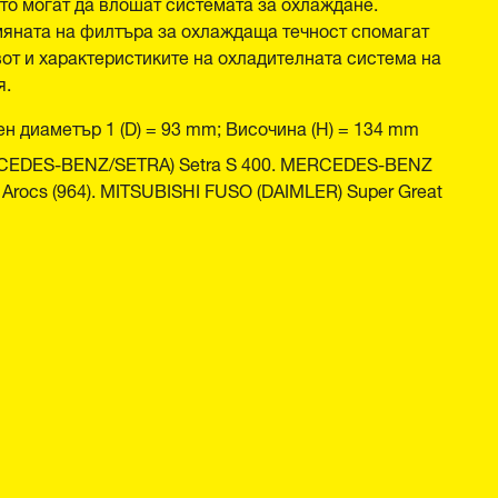
ито могат да влошат системата за охлаждане.
мяната на филтъра за охлаждаща течност спомагат
от и характеристиките на охладителната система на
я.
н диаметър 1 (D) = 93 mm; Височина (H) = 134 mm
CEDES-BENZ/SETRA) Setra S 400. MERCEDES-BENZ
3), Arocs (964). MITSUBISHI FUSO (DAIMLER) Super Great