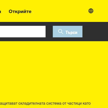
а
Открийте
Търси
ащитават охладителната система от частици като