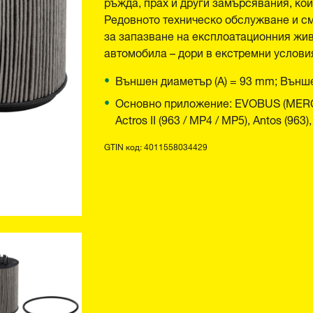
ръжда, прах и други замърсявания, ко
Редовното техническо обслужване и с
за запазване на експлоатационния жив
автомобила – дори в екстремни услови
Външен диаметър (A) = 93 mm; Външе
Основно приложение: EVOBUS (MER
Actros II (963 / MP4 / MP5), Antos (96
GTIN код: 4011558034429