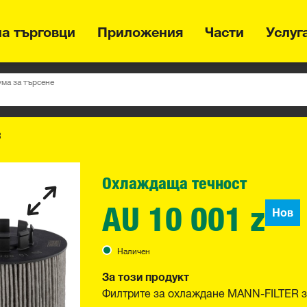
на търговци
Приложения
Части
Услуг
ума за търсене
R
Охлаждаща течност
AU 10 001 z
Нов
Наличен
За този продукт
Филтрите за охлаждане MANN-FILTER з