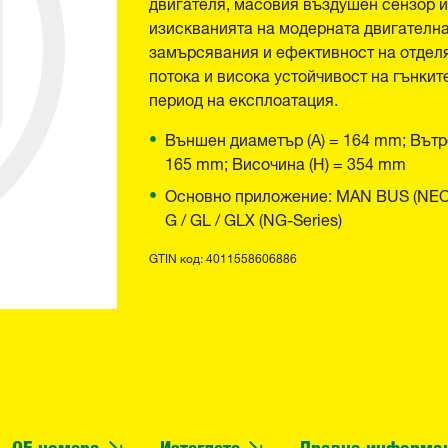
двигателя, масовия въздушен сензор и 
изискванията на модерната двигателна
замърсявания и ефективност на отдел
потока и висока устойчивост на гънки
период на експлоатация.
Външен диаметър (A) = 164 mm; Вътр
165 mm; Височина (H) = 354 mm
Основно приложение: MAN BUS (NEOMAN) 
G / GL / GLX (NG-Series)
GTIN код: 4011558606886
OE номера
Изтеглете
Правна информа