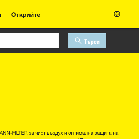
а
Открийте
Търси
NN-FILTER за чист въздух и оптимална защита на