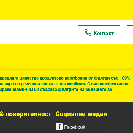
Контакт
 предлага цялостно продуктово портфолио от филтри със 100%
 пазара на резервни части за автомобили. С високоефективни,
иране MANN-FILTER създава филтрите на бъдещето за
& поверителност
Социални медии
Facebook