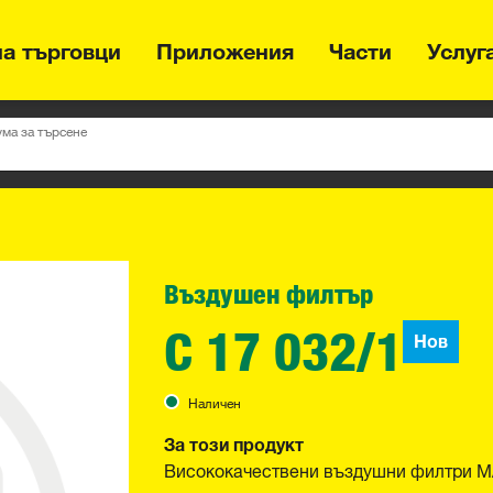
на търговци
Приложения
Части
Услуг
ума за търсене
Въздушен филтър
C 17 032/1
Нов
Наличен
За този продукт
Висококачествени въздушни филтри MA