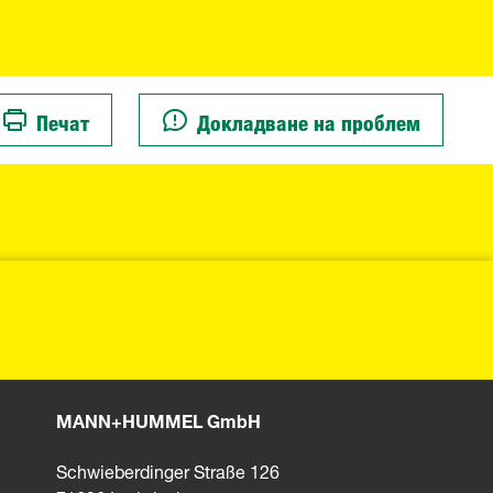
Печат
Докладване на проблем
MANN+HUMMEL GmbH
Schwieberdinger Straße 126