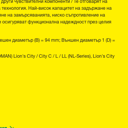
други чувствителни компоненти / Те отговарят на
 технология. Най-висок капацитет на задържане на
яне на замърсяванията, ниско съпротивление на
те осигуряват функционална надеждност през целия
ешен диаметър (B) = 94 mm; Външен диаметър 1 (D) =
Lion's City / City C / L / LL (NL-Series), Lion's City
ция