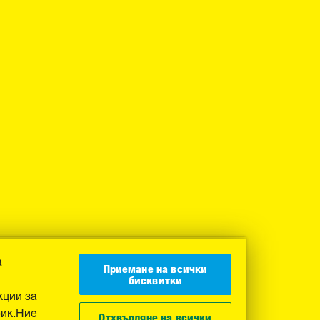
а
Приемане на всички
бисквитки
кции за
фик.Ние
Отхвърляне на всички