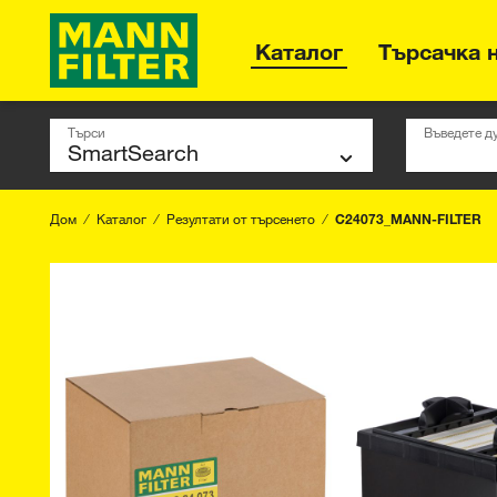
Каталог
Търсачка 
Търси
Въведете д
Дом
Каталог
Резултати от търсенето
C24073_MANN-FILTER