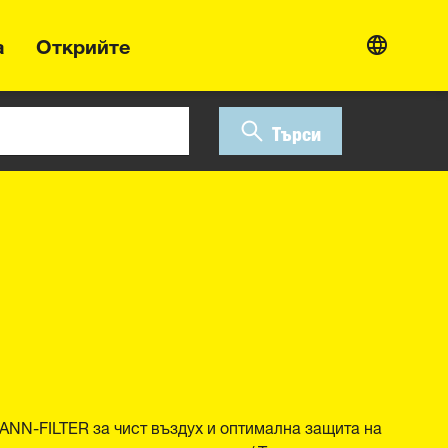
а
Открийте
Търси
NN-FILTER за чист въздух и оптимална защита на