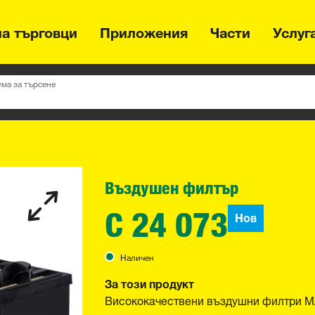
на търговци
Приложения
Части
Услуг
ума за търсене
Въздушен филтър
C 24 073
Нов
Наличен
За този продукт
Висококачествени въздушни филтри MA