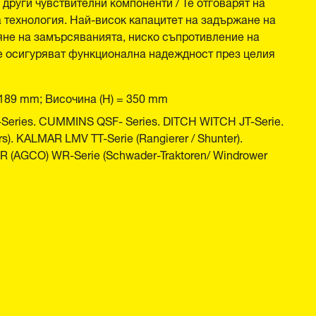
други чувствителни компоненти / Те отговарят на
 технология. Най-висок капацитет на задържане на
яне на замърсяванията, ниско съпротивление на
те осигуряват функционална надеждност през целия
 189 mm; Височина (H) = 350 mm
ries. CUMMINS QSF- Series. DITCH WITCH JT-Serie.
. KALMAR LMV TT-Serie (Rangierer / Shunter).
CO) WR-Serie (Schwader-Traktoren/ Windrower