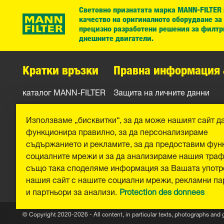
Световно признатата марка MANN-FILTER
качество на оригиналното оборудване за
прецизно разработени решения за филтр
днешните двигатели.
Кратки връзки
Правна информация 
каталог MANN-FILTER
Защита на личните данни
Контакти
Официално уведомление
Използваме „бисквитки“, за да може нашият сайт д
Отпечатък
функционира правилно, за да персонализираме
съдържанието и рекламите, за да предоставим фун
социалните мрежи и за да анализираме нашия тра
също така споделяме информация за Вашата употр
нашия сайт с нашите социални мрежи, рекламни па
и партньори за анализи.
Protection des donnees
© Copyright 2020-2026 - All content, in particular texts, photographs and 