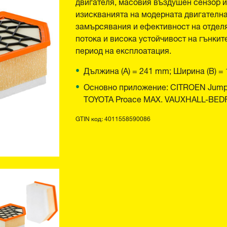
двигателя, масовия въздушен сензор и 
изискванията на модерната двигателна
замърсявания и ефективност на отдел
потока и висока устойчивост на гънки
период на експлоатация.
Дължина (A) = 241 mm; Ширина (B) =
Основно приложение: CITROEN Jumper I
TOYOTA Proace MAX. VAUXHALL-BEDFO
GTIN код: 4011558590086