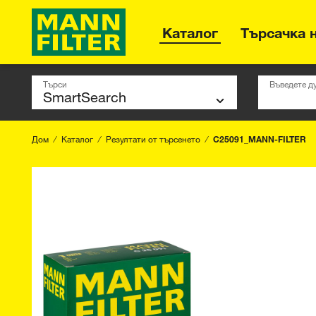
Каталог
Търсачка 
Търси
Въведете д
Дом
Каталог
Резултати от търсенето
C25091_MANN-FILTER