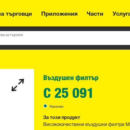
на търговци
Приложения
Части
Услуг
ума за търсене
Въздушен филтър
C 25 091
Наличен
За този продукт
Висококачествени въздушни филтри MA