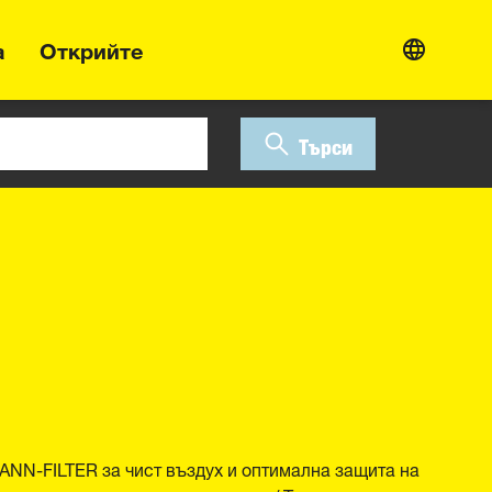
а
Открийте
Търси
NN-FILTER за чист въздух и оптимална защита на