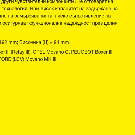
други чувствителни компоненти / Те отговарят на
 технология. Най-висок капацитет на задържане на
яне на замърсяванията, ниско съпротивление на
те осигуряват функционална надеждност през целия
 192 mm; Височина (H) = 94 mm
II (Relay III). OPEL Movano C. PEUGEOT Boxer III.
RD (LCV) Movano MK III