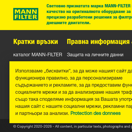
Световно признатата марка MANN-FILTER
качество на оригиналното оборудване за
прецизно разработени решения за филтр
днешните двигатели.
Кратки връзки
Правна информация 
каталог MANN-FILTER
Защита на личните данни
Контакти
Официално уведомление
Използваме „бисквитки“, за да може нашият сайт д
Отпечатък
функционира правилно, за да персонализираме
съдържанието и рекламите, за да предоставим фун
социалните мрежи и за да анализираме нашия тра
също така споделяме информация за Вашата употр
нашия сайт с нашите социални мрежи, рекламни па
и партньори за анализи.
Protection des donnees
© Copyright 2020-2026 - All content, in particular texts, photographs and 