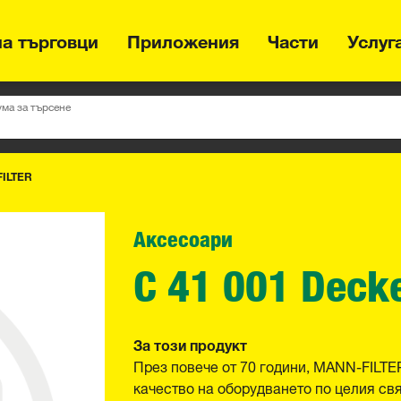
на търговци
Приложения
Части
Услуг
ума за търсене
ILTER
Аксесоари
C 41 001 Deck
За този продукт
През повече от 70 години, MANN-FILTE
качество на оборудването по целия св