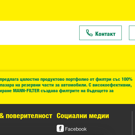
Контакт
 предлага цялостно продуктово портфолио от филтри със 100%
 пазара на резервни части за автомобили. С високоефективни,
иране MANN-FILTER създава филтрите на бъдещето за
& поверителност
Социални медии
Facebook