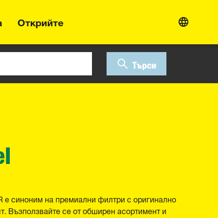
а
Открийте
Търси
el
R е синоним на премиални филтри с оригинално
ят. Възползвайте се от обширен асортимент и