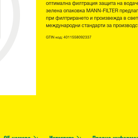
оптимална филтрация защита на водачи
зелена опаковка MANN-FILTER предлаг
при филтрирането и произвежда в свет
международни стандарти за производст
GTIN код: 4011558092337
OE номера
Изтеглете
Правна информа