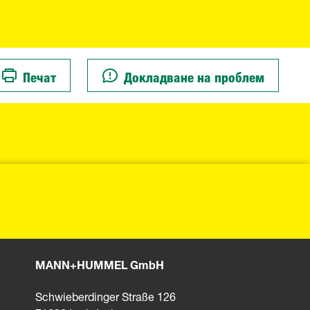
Печат
Докладване на проблем
MANN+HUMMEL GmbH
Schwieberdinger Straße 126