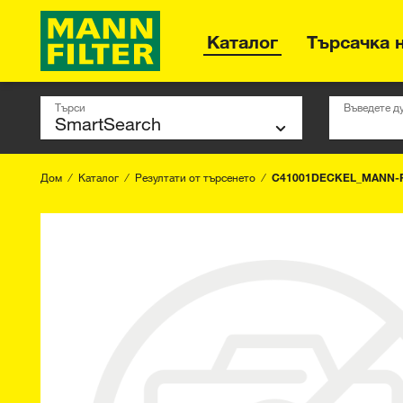
Каталог
Търсачка 
Търси
Въведете д
Дом
Каталог
Резултати от търсенето
C41001DECKEL_MANN-F