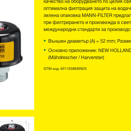
качество на оборудването по целия св
оптимална филтрация защита на водачи
зелена опаковка MANN-FILTER предлаг
при филтрирането и произвежда в свет
международни стандарти за производст
Външен диаметър (A) = 52 mm; Размер
Основно приложение: NEW HOLLAND CR
(Mähdrescher / Harverster)
GTIN код: 4011558699925