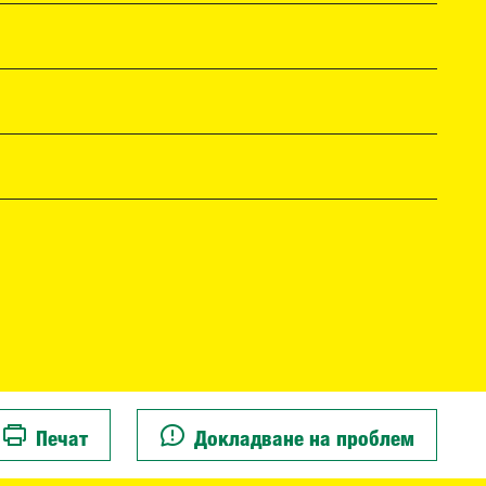
Печат
Докладване на проблем