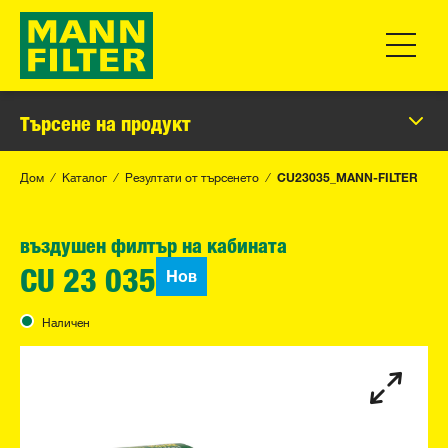
Превклю
Търсене на продукт
Дом
Каталог
Резултати от търсенето
CU23035_MANN-FILTER
въздушен филтър на кабината
Нов
CU 23 035
Наличен