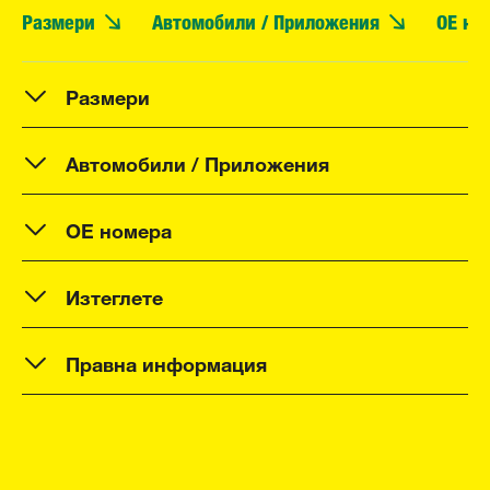
Размери
Автомобили / Приложения
OE но
Размери
Автомобили / Приложения
OE номера
Изтеглете
Правна информация