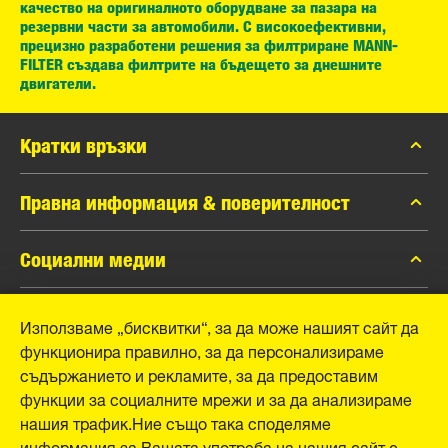
качество на оригиналното оборудване за пазара на
резервни части за автомобили. С високоефективни,
прецизно разработени решения за филтриране MANN-
FILTER създава филтрите на бъдещето за днешните
двигатели.
Кратки връзки
каталог MANN-FILTER
Правна информация & поверителност
Контакти
Защита на личните данни
Социални медии
Официално уведомление
Facebook
Използваме „бисквитки“, за да може нашият сайт да
Отпечатък
MANN+HUMMEL GmbH
функционира правилно, за да персонализираме
Instagram
съдържанието и рекламите, за да предоставим
YouTube
Schwieberdinger Straße 126
функции за социалните мрежи и за да анализираме
71636 Ludwigsburg
нашия трафик.Ние също така споделяме
Tel. +49 (7141) 98-0
информация за Вашата употреба на нашия сайт с