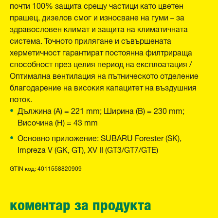
почти 100% защита срещу частици като цветен
прашец, дизелов смог и износване на гуми – за
здравословен климат и защита на климатичната
система. Точното прилягане и съвършената
херметичност гарантират постоянна филтрираща
способност през целия период на експлоатация /
Оптимална вентилация на пътническото отделение
благодарение на високия капацитет на въздушния
поток.
Дължина (A) = 221 mm; Ширина (B) = 230 mm;
Височина (H) = 43 mm
Основно приложение: SUBARU Forester (SK),
Impreza V (GK, GT), XV II (GT3/GT7/GTE)
GTIN код: 4011558820909
коментар за продукта