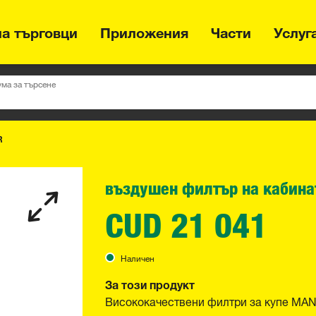
на търговци
Приложения
Части
Услуг
ума за търсене
R
въздушен филтър на кабина
CUD 21 041
Наличен
За този продукт
Висококачествени филтри за купе MAN