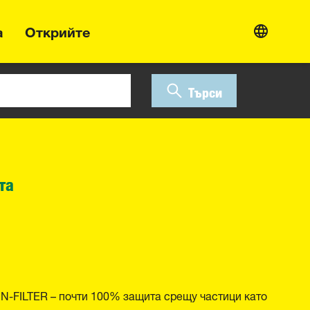
а
Открийте
Търси
та
N-FILTER – почти 100% защита срещу частици като