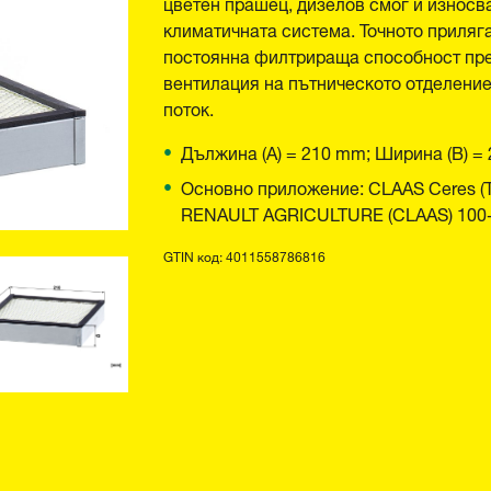
цветен прашец, дизелов смог и износва
климатичната система. Точното приляг
постоянна филтрираща способност пре
вентилация на пътническото отделение
поток.
Дължина (A) = 210 mm; Ширина (B) =
Основно приложение: CLAAS Ceres (Tra
RENAULT AGRICULTURE (CLAAS) 100-Seri
GTIN код: 4011558786816