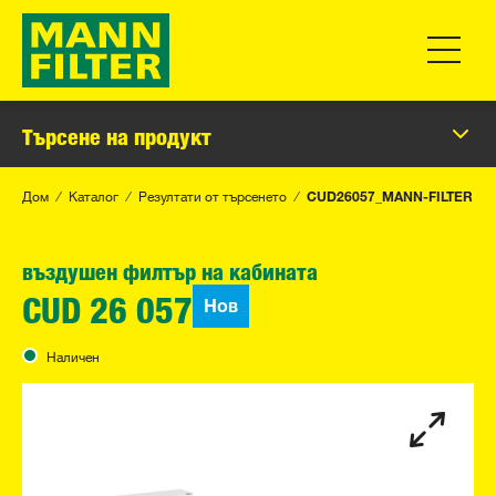
Превклю
Търсене на продукт
Дом
Каталог
Резултати от търсенето
CUD26057_MANN-FILTER
въздушен филтър на кабината
Нов
CUD 26 057
Наличен