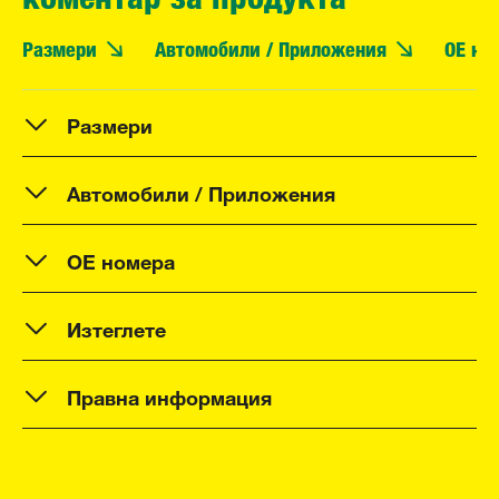
Размери
Автомобили / Приложения
OE но
Размери
Автомобили / Приложения
OE номера
Изтеглете
Правна информация