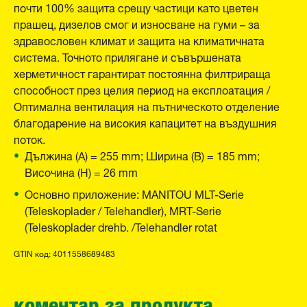
почти 100% защита срещу частици като цветен
прашец, дизелов смог и износване на гуми – за
здравословен климат и защита на климатичната
система. Точното прилягане и съвършената
херметичност гарантират постоянна филтрираща
способност през целия период на експлоатация /
Оптимална вентилация на пътническото отделение
благодарение на високия капацитет на въздушния
поток.
Дължина (A) = 255 mm; Ширина (B) = 185 mm;
Височина (H) = 26 mm
Основно приложение: MANITOU MLT-Serie
(Teleskoplader / Telehandler), MRT-Serie
(Teleskoplader drehb. /Telehandler rotat
GTIN код: 4011558689483
коментар за продукта