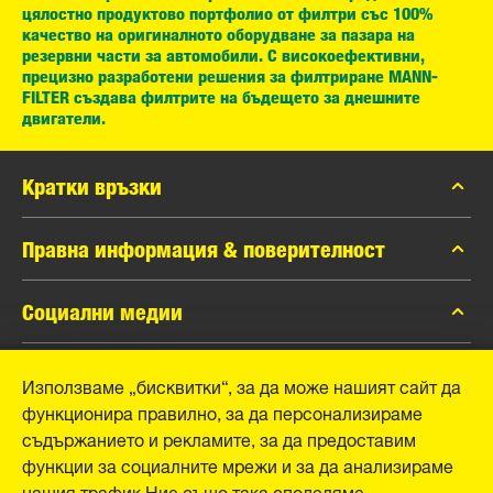
цялостно продуктово портфолио от филтри със 100%
качество на оригиналното оборудване за пазара на
резервни части за автомобили. С високоефективни,
прецизно разработени решения за филтриране MANN-
FILTER създава филтрите на бъдещето за днешните
двигатели.
Кратки връзки
каталог MANN-FILTER
Правна информация & поверителност
Контакти
Защита на личните данни
Социални медии
Официално уведомление
Facebook
Използваме „бисквитки“, за да може нашият сайт да
Отпечатък
MANN+HUMMEL GmbH
функционира правилно, за да персонализираме
Instagram
съдържанието и рекламите, за да предоставим
YouTube
Schwieberdinger Straße 126
функции за социалните мрежи и за да анализираме
71636 Ludwigsburg
нашия трафик.Ние също така споделяме