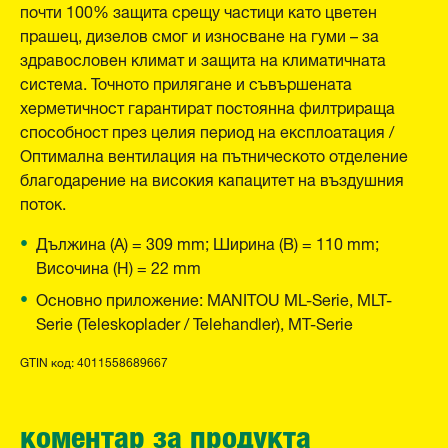
почти 100% защита срещу частици като цветен
прашец, дизелов смог и износване на гуми – за
здравословен климат и защита на климатичната
система. Точното прилягане и съвършената
херметичност гарантират постоянна филтрираща
способност през целия период на експлоатация /
Оптимална вентилация на пътническото отделение
благодарение на високия капацитет на въздушния
поток.
Дължина (A) = 309 mm; Ширина (B) = 110 mm;
Височина (H) = 22 mm
Основно приложение: MANITOU ML-Serie, MLT-
Serie (Teleskoplader / Telehandler), MT-Serie
GTIN код: 4011558689667
коментар за продукта