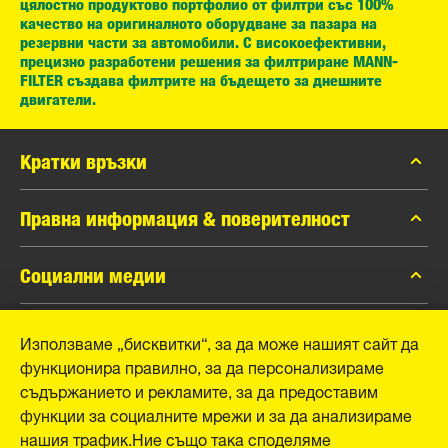
цялостно продуктово портфолио от филтри със 100%
качество на оригиналното оборудване за пазара на
резервни части за автомобили. С високоефективни,
прецизно разработени решения за филтриране MANN-
FILTER създава филтрите на бъдещето за днешните
двигатели.
Кратки връзки
каталог MANN-FILTER
Правна информация & поверителност
Контакти
Защита на личните данни
Социални медии
Официално уведомление
Facebook
Използваме „бисквитки“, за да може нашият сайт да
Отпечатък
MANN+HUMMEL GmbH
функционира правилно, за да персонализираме
Instagram
съдържанието и рекламите, за да предоставим
YouTube
Schwieberdinger Straße 126
функции за социалните мрежи и за да анализираме
71636 Ludwigsburg
нашия трафик.Ние също така споделяме