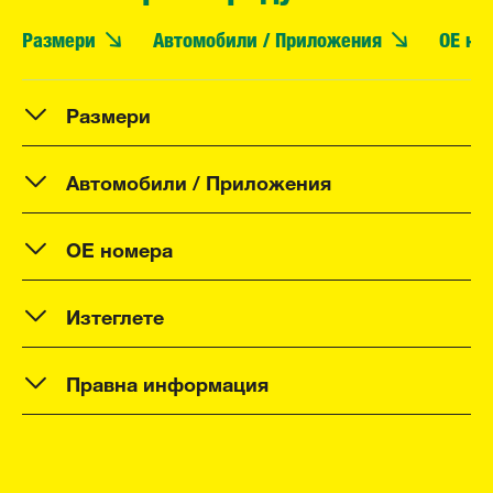
Размери
Автомобили / Приложения
OE но
Размери
Автомобили / Приложения
OE номера
Изтеглете
Правна информация