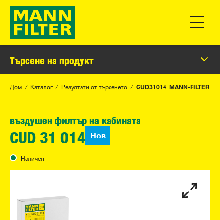
Превклю
Търсене на продукт
Дом
Каталог
Резултати от търсенето
CUD31014_MANN-FILTER
въздушен филтър на кабината
Нов
CUD 31 014
Наличен