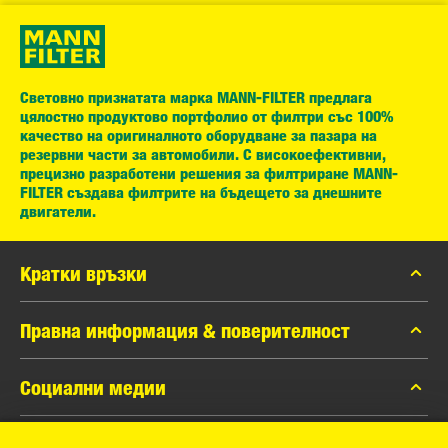
Световно признатата марка MANN-FILTER предлага
цялостно продуктово портфолио от филтри със 100%
качество на оригиналното оборудване за пазара на
резервни части за автомобили. С високоефективни,
прецизно разработени решения за филтриране MANN-
FILTER създава филтрите на бъдещето за днешните
двигатели.
Кратки връзки
каталог MANN-FILTER
Правна информация & поверителност
Контакти
Защита на личните данни
Социални медии
Официално уведомление
Facebook