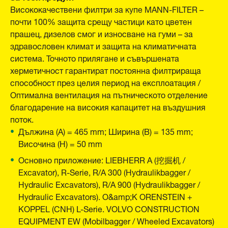
Висококачествени филтри за купе MANN-FILTER –
почти 100% защита срещу частици като цветен
прашец, дизелов смог и износване на гуми – за
здравословен климат и защита на климатичната
система. Точното прилягане и съвършената
херметичност гарантират постоянна филтрираща
способност през целия период на експлоатация /
Оптимална вентилация на пътническото отделение
благодарение на високия капацитет на въздушния
поток.
Дължина (A) = 465 mm; Ширина (B) = 135 mm;
Височина (H) = 50 mm
Основно приложение: LIEBHERR A (挖掘机 /
Excavator), R-Serie, R/A 300 (Hydraulikbagger /
Hydraulic Excavators), R/A 900 (Hydraulikbagger /
Hydraulic Excavators). O&amp;K ORENSTEIN +
KOPPEL (CNH) L-Serie. VOLVO CONSTRUCTION
EQUIPMENT EW (Mobilbagger / Wheeled Excavators)