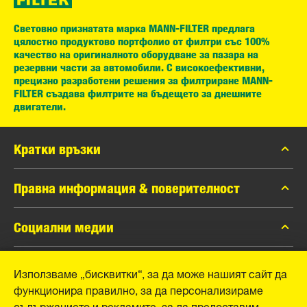
Световно признатата марка MANN-FILTER предлага
цялостно продуктово портфолио от филтри със 100%
качество на оригиналното оборудване за пазара на
резервни части за автомобили. С високоефективни,
прецизно разработени решения за филтриране MANN-
FILTER създава филтрите на бъдещето за днешните
двигатели.
Кратки връзки
каталог MANN-FILTER
Правна информация & поверителност
Контакти
Защита на личните данни
Социални медии
Официално уведомление
Facebook
Използваме „бисквитки“, за да може нашият сайт да
Отпечатък
MANN+HUMMEL GmbH
функционира правилно, за да персонализираме
Instagram
съдържанието и рекламите, за да предоставим