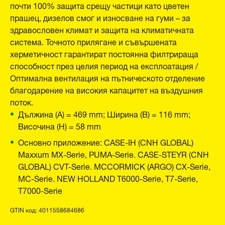
почти 100% защита срещу частици като цветен
прашец, дизелов смог и износване на гуми – за
здравословен климат и защита на климатичната
система. Точното прилягане и съвършената
херметичност гарантират постоянна филтрираща
способност през целия период на експлоатация /
Оптимална вентилация на пътническото отделение
благодарение на високия капацитет на въздушния
поток.
Дължина (A) = 469 mm; Ширина (B) = 116 mm;
Височина (H) = 58 mm
Основно приложение: CASE-IH (CNH GLOBAL)
Maxxum MX-Serie, PUMA-Serie. CASE-STEYR (CNH
GLOBAL) CVT-Serie. MCCORMICK (ARGO) CX-Serie,
MC-Serie. NEW HOLLAND T6000-Serie, T7-Serie,
T7000-Serie
GTIN код: 4011558684686