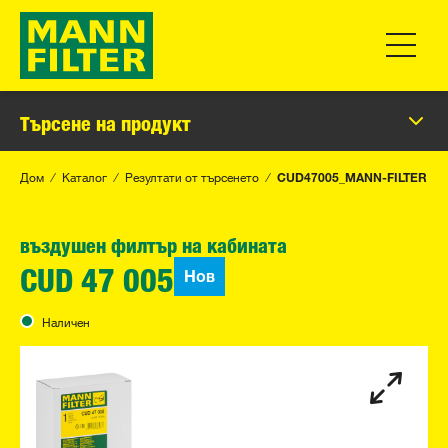
Превклю
Търсене на продукт
Дом
Каталог
Резултати от търсенето
CUD47005_MANN-FILTER
въздушен филтър на кабината
Нов
CUD 47 005
Наличен