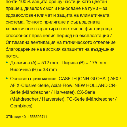
почти 100% защита срещу частици като цветен
прашец, дизелов смог и износване на гуми – за
здравословен климат и защита на климатичната
система. Точното прилягане и съвършената
херметичност гарантират постоянна филтрираща
способност през целия период на експлоатация /
Оптимална вентилация на пътническото отделение
благодарение на високия капацитет на въздушния
поток.
Дължина (A) = 512 mm; Ширина (B) = 175 mm;
Височина (H) = 38 mm
Основно приложение: CASE-IH (CNH GLOBAL) AFX /
AF X-Clusive-Serie, Axial-Flow. NEW HOLLAND CR-
Serie (Mähdrescher / Harvester), CX-Serie
(Mähdrescher / Harverster), TC-Serie (Mähdrescher /
Combines)
GTIN код: 4011558593711