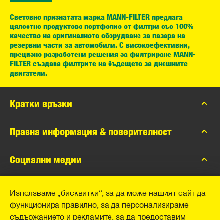
Световно признатата марка MANN-FILTER предлага
цялостно продуктово портфолио от филтри със 100%
качество на оригиналното оборудване за пазара на
резервни части за автомобили. С високоефективни,
прецизно разработени решения за филтриране MANN-
FILTER създава филтрите на бъдещето за днешните
двигатели.
Кратки връзки
каталог MANN-FILTER
Правна информация & поверителност
Контакти
Защита на личните данни
Социални медии
Официално уведомление
Facebook
Използваме „бисквитки“, за да може нашият сайт да
Отпечатък
MANN+HUMMEL GmbH
функционира правилно, за да персонализираме
Instagram
съдържанието и рекламите, за да предоставим