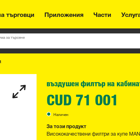
на търговци
Приложения
Части
Услуг
ума за търсене
R
въздушен филтър на кабина
CUD 71 001
Наличен
За този продукт
Висококачествени филтри за купе MAN