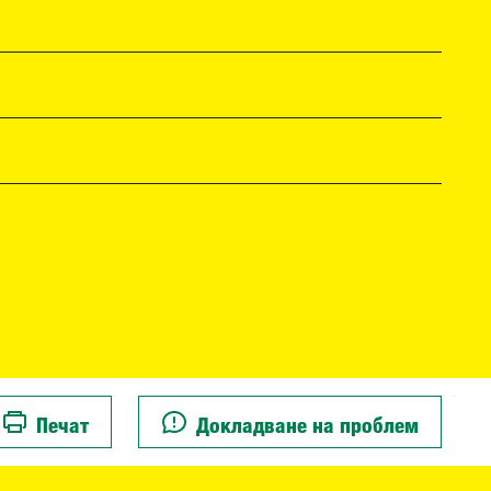
Печат
Докладване на проблем