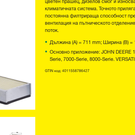
цветен прашец, дизелов смог и износва
климатичната система. Точното приляг
постоянна филтрираща способност пре
вентилация на пътническото отделение
поток.
Дължина (A) = 711 mm; Ширина (B) =
Основно приложение: JOHN DEERE 1000
Serie, 7000-Serie, 8000-Serie. VERSATI
GTIN код: 4011558786427