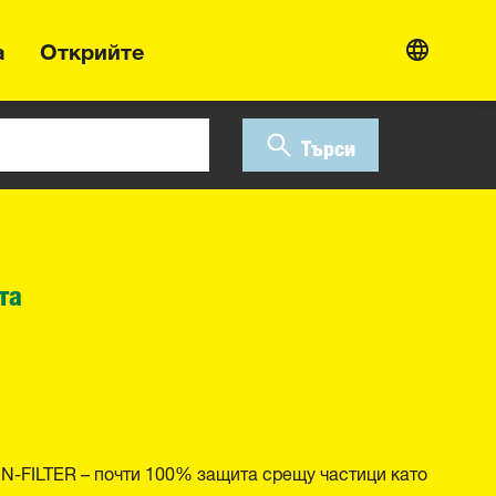
а
Открийте
Търси
та
N-FILTER – почти 100% защита срещу частици като