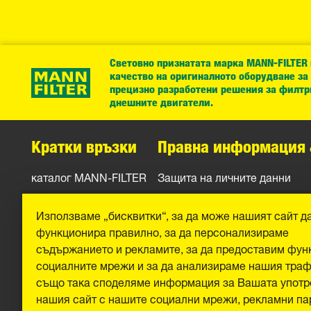
Световно признатата марка MANN-FILTER
качество на оригиналното оборудване за
прецизно разработени решения за филтр
днешните двигатели.
Кратки връзки
Правна информация 
каталог MANN-FILTER
Защита на личните данни
Контакти
Официално уведомление
Използваме „бисквитки“, за да може нашият сайт д
Отпечатък
функционира правилно, за да персонализираме
съдържанието и рекламите, за да предоставим фун
социалните мрежи и за да анализираме нашия тра
също така споделяме информация за Вашата употр
нашия сайт с нашите социални мрежи, рекламни па