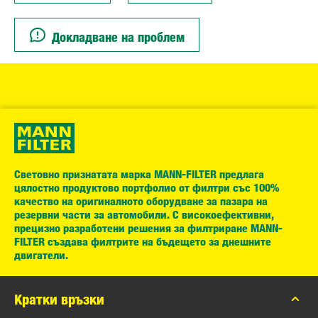
Докладване на проблем
Световно признатата марка MANN-FILTER предлага
цялостно продуктово портфолио от филтри със 100%
качество на оригиналното оборудване за пазара на
резервни части за автомобили. С високоефективни,
прецизно разработени решения за филтриране MANN-
FILTER създава филтрите на бъдещето за днешните
двигатели.
Кратки връзки