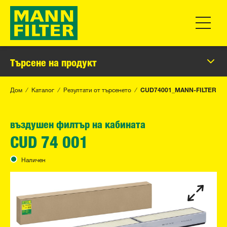
Превклю
Търсене на продукт
Дом
Каталог
Резултати от търсенето
CUD74001_MANN-FILTER
въздушен филтър на кабината
CUD 74 001
Наличен