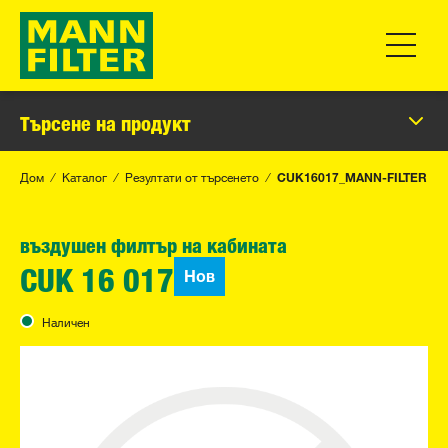
Превклю
Търсене на продукт
Дом
Каталог
Резултати от търсенето
CUK16017_MANN-FILTER
въздушен филтър на кабината
Нов
CUK 16 017
Наличен