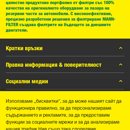
цялостно продуктово портфолио от филтри със 100%
качество на оригиналното оборудване за пазара на
резервни части за автомобили. С високоефективни,
прецизно разработени решения за филтриране MANN-
FILTER създава филтрите на бъдещето за днешните
двигатели.
Кратки връзки
каталог MANN-FILTER
Правна информация & поверителност
Контакти
Защита на личните данни
Социални медии
Официално уведомление
Facebook
Използваме „бисквитки“, за да може нашият сайт да
Отпечатък
MANN+HUMMEL GmbH
функционира правилно, за да персонализираме
Instagram
съдържанието и рекламите, за да предоставим
YouTube
Schwieberdinger Straße 126
функции за социалните мрежи и за да анализираме
71636 Ludwigsburg
нашия трафик.Ние също така споделяме