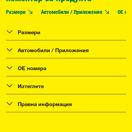
Размери
Автомобили / Приложения
OE но
Размери
Автомобили / Приложения
OE номера
Изтеглете
Правна информация