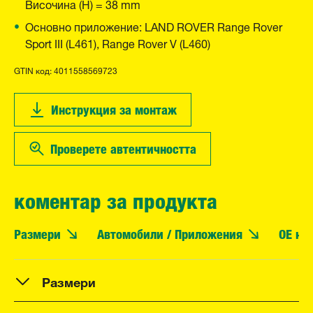
Височина (H) = 38 mm
Основно приложение: LAND ROVER Range Rover
Sport III (L461), Range Rover V (L460)
GTIN код: 4011558569723
Инструкция за монтаж
Проверете автентичността
коментар за продукта
Размери
Автомобили / Приложения
OE но
Размери