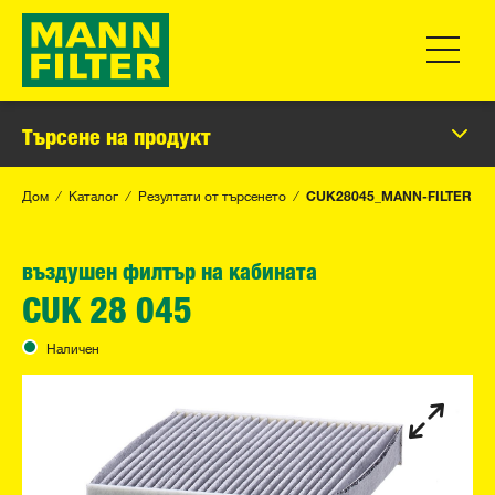
Превклю
Търсене на продукт
Дом
Каталог
Резултати от търсенето
CUK28045_MANN-FILTER
въздушен филтър на кабината
CUK 28 045
Наличен