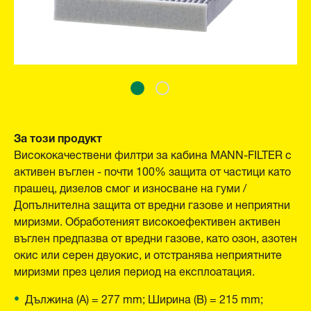
За този продукт
Висококачествени филтри за кабина MANN-FILTER с
активен въглен - почти 100% защита от частици като
прашец, дизелов смог и износване на гуми /
Допълнителна защита от вредни газове и неприятни
миризми. Обработеният високоефективен активен
въглен предпазва от вредни газове, като озон, азотен
окис или серен двуокис, и отстранява неприятните
миризми през целия период на експлоатация.
Дължина (A) = 277 mm; Ширина (B) = 215 mm;