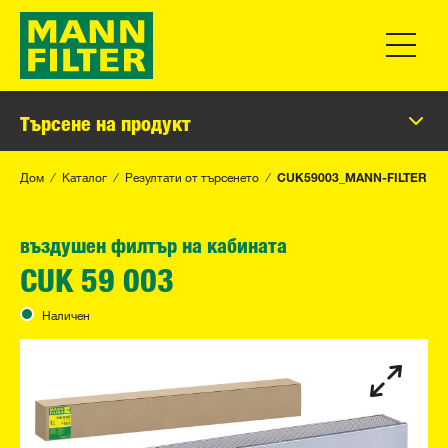
Превклю
Търсене на продукт
Дом
Каталог
Резултати от търсенето
CUK59003_MANN-FILTER
въздушен филтър на кабината
CUK 59 003
Наличен