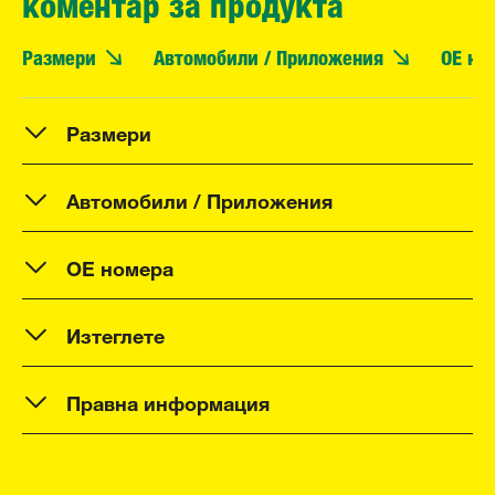
коментар за продукта
Размери
Автомобили / Приложения
OE но
Размери
Автомобили / Приложения
OE номера
Изтеглете
Правна информация