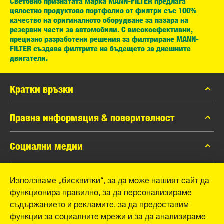
Световно признатата марка MANN-FILTER предлага
цялостно продуктово портфолио от филтри със 100%
качество на оригиналното оборудване за пазара на
резервни части за автомобили. С високоефективни,
прецизно разработени решения за филтриране MANN-
FILTER създава филтрите на бъдещето за днешните
двигатели.
Кратки връзки
каталог MANN-FILTER
Правна информация & поверителност
Контакти
Защита на личните данни
Социални медии
Официално уведомление
Facebook
Използваме „бисквитки“, за да може нашият сайт да
Отпечатък
MANN+HUMMEL GmbH
функционира правилно, за да персонализираме
Instagram
съдържанието и рекламите, за да предоставим
YouTube
Schwieberdinger Straße 126
функции за социалните мрежи и за да анализираме