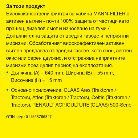
За този продукт
Висококачествени филтри за кабина MANN-FILTER с
активен въглен - почти 100% защита от частици като
прашец, дизелов смог и износване на гуми /
Допълнителна защита от вредни газове и неприятни
миризми. Обработеният високоефективен активен
въглен предпазва от вредни газове, като озон, азотен
окис или серен двуокис, и отстранява неприятните
миризми през целия период на експлоатация.
Дължина (A) = 640 mm; Ширина (B) = 55 mm;
Височина (H) = 15 mm
Основно приложение: CLAAS Ares (Traktoren /
Tractors), Atles (Traktoren / Tractors), Celtis (Traktoren /
Tractors). RENAULT AGRICULTURE (CLAAS) 500-Serie
GTIN код: 4011558786847