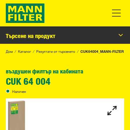
Превклю
Търсене на продукт
Дом
Каталог
Резултати от търсенето
CUK64004_MANN-FILTER
въздушен филтър на кабината
CUK 64 004
Наличен