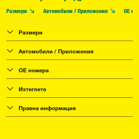
Размери
Автомобили / Приложения
OE но
Размери
Автомобили / Приложения
OE номера
Изтеглете
Правна информация