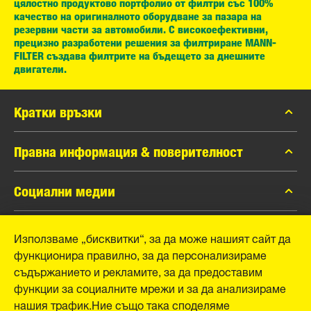
цялостно продуктово портфолио от филтри със 100%
качество на оригиналното оборудване за пазара на
резервни части за автомобили. С високоефективни,
прецизно разработени решения за филтриране MANN-
FILTER създава филтрите на бъдещето за днешните
двигатели.
Кратки връзки
каталог MANN-FILTER
Правна информация & поверителност
Контакти
Защита на личните данни
Социални медии
Официално уведомление
Facebook
Използваме „бисквитки“, за да може нашият сайт да
Отпечатък
MANN+HUMMEL GmbH
функционира правилно, за да персонализираме
Instagram
съдържанието и рекламите, за да предоставим
YouTube
Schwieberdinger Straße 126
функции за социалните мрежи и за да анализираме
71636 Ludwigsburg
нашия трафик.Ние също така споделяме