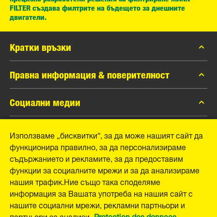
FILTER създава филтрите на бъдещето за днешните
двигатели.
Кратки връзки
каталог MANN-FILTER
Правна информация & поверителност
Контакти
Защита на личните данни
Социални медии
Официално уведомление
Facebook
Използваме „бисквитки“, за да може нашият сайт да
Отпечатък
MANN+HUMMEL GmbH
функционира правилно, за да персонализираме
Instagram
съдържанието и рекламите, за да предоставим
YouTube
Schwieberdinger Straße 126
функции за социалните мрежи и за да анализираме
71636 Ludwigsburg
нашия трафик.Ние също така споделяме
Tel. +49 (7141) 98-0
информация за Вашата употреба на нашия сайт с
Fax +49 (7141) 98-2545
нашите социални мрежи, рекламни партньори и
E-Mail:
info@mann-hummel.com
партньори за анализи.
Protection des donnees