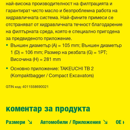
най-висока производителност на филтрацията и
гарантират чисто масло и безпроблемна работа на
хидравличната система. Най-фините примеси се
отстраняват от хидравличната течност благодарение
на филтърната среда, която е специално пригодена
за предвиденото приложение.
Външен диаметър (A) = 105 mm; Външен диаметър
1 (D) = 106 mm; Размер на резбата (G) = 1PT;
Височина (H) = 281 mm
Основно приложение: TAKEUCHI TB 2
(Kompaktbagger / Compact Excavators)
GTIN код: 4011558690021
коментар за продукта
Размери
Автомобили / Приложения
OE но