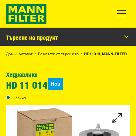
Превклю
Търсене на продукт
Дом
Каталог
Резултати от търсенето
HD11014_MANN-FILTER
Хидравлика
Нов
HD 11 014
Наличен