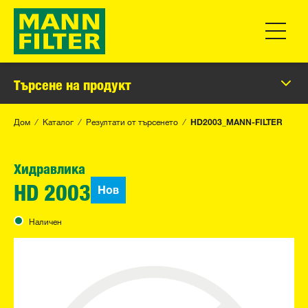
Превклю
Търсене на продукт
Дом
Каталог
Резултати от търсенето
HD2003_MANN-FILTER
Хидравлика
Нов
HD 2003
Наличен