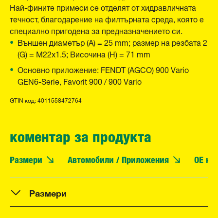
Най-фините примеси се отделят от хидравличната
течност, благодарение на филтърната среда, която е
специално пригодена за предназначението си.
Външен диаметър (A) = 25 mm; размер на резбата 2
(G) = M22x1.5; Височина (H) = 71 mm
Основно приложение: FENDT (AGCO) 900 Vario
GEN6-Serie, Favorit 900 / 900 Vario
GTIN код: 4011558472764
коментар за продукта
Размери
Автомобили / Приложения
OE но
Размери