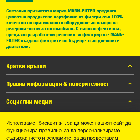
Световно признатата марка MANN-FILTER предлага
цялостно продуктово портфолио от филтри със 100%
качество на оригиналното оборудване за пазара на
резервни части за автомобили. С високоефективни,
прецизно разработени решения за филтриране MANN-
FILTER създава филтрите на бъдещето за днешните
двигатели.
Кратки връзки
каталог MANN-FILTER
Правна информация & поверителност
Контакти
Защита на личните данни
Социални медии
Официално уведомление
Facebook
Използваме „бисквитки“, за да може нашият сайт да
Отпечатък
MANN+HUMMEL GmbH
функционира правилно, за да персонализираме
Instagram
съдържанието и рекламите, за да предоставим