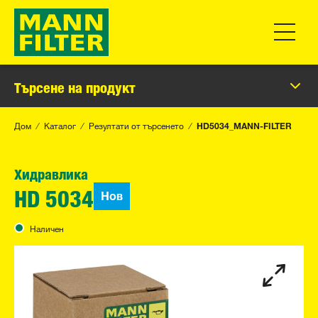
Превклю
Търсене на продукт
Дом
Каталог
Резултати от търсенето
HD5034_MANN-FILTER
Хидравлика
Нов
HD 5034
Наличен