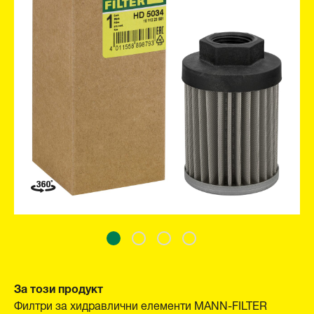
За този продукт
Филтри за хидравлични елементи MANN-FILTER