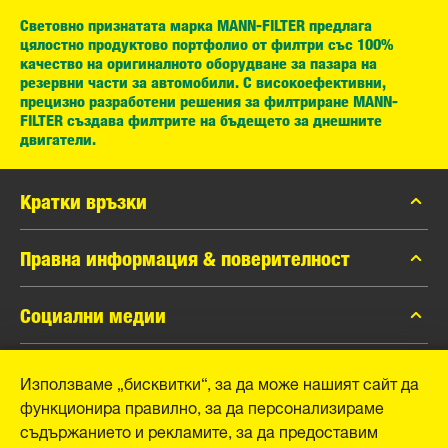
Световно признатата марка MANN-FILTER предлага
цялостно продуктово портфолио от филтри със 100%
качество на оригиналното оборудване за пазара на
резервни части за автомобили. С високоефективни,
прецизно разработени решения за филтриране MANN-
FILTER създава филтрите на бъдещето за днешните
двигатели.
Кратки връзки
каталог MANN-FILTER
Правна информация & поверителност
Контакти
Защита на личните данни
Социални медии
Официално уведомление
Facebook
Използваме „бисквитки“, за да може нашият сайт да
Отпечатък
MANN+HUMMEL GmbH
функционира правилно, за да персонализираме
Instagram
съдържанието и рекламите, за да предоставим
YouTube