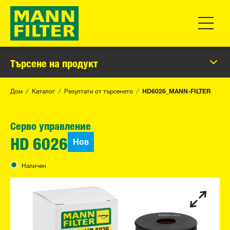
Превклю
Търсене на продукт
Дом
Каталог
Резултати от търсенето
HD6026_MANN-FILTER
Серво управление
Нов
HD 6026
Наличен