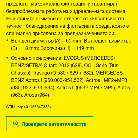
предлагат максимална филтрация и гарантират
безпроблемната работа на хидравличната система.
Най-фините примеси се отделят от хидравличната
течност, благодарение на филтърната среда, която е
специално пригодена за предназначението си.
Външен диаметър (A) = 60 mm; Вътрешен диаметър
(B) = 18 mm; Височина (H) = 149 mm
Основно приложение: EVOBUS (MERCEDES-
BENZ/SETRA) Citaro 2012 (628), OC - Serie (Bus-
Chassis), Travego (O 580 / 629 + 632). MERCEDES-
BENZ Actros I (950.003-954.532), Actros I MP2+MP3
(930, 932, 933, 934), Actros II (963 / MP4 / MP5), Antos
(963), Arocs (964)
GTIN код: 4011558473334
Проверете автентичността