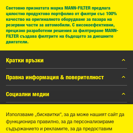
Световно признатата марка MANN-FILTER предлага
цялостно продуктово портфолио от филтри със 100%
качество на оригиналното оборудване за пазара на
резервни части за автомобили. С високоефективни,
прецизно разработени решения за филтриране MANN-
FILTER създава филтрите на бъдещето за днешните
двигатели.
Кратки връзки
каталог MANN-FILTER
Правна информация & поверителност
Контакти
Защита на личните данни
Социални медии
Официално уведомление
Facebook
Използваме „бисквитки“, за да може нашият сайт да
Отпечатък
MANN+HUMMEL GmbH
функционира правилно, за да персонализираме
Instagram
съдържанието и рекламите, за да предоставим
YouTube