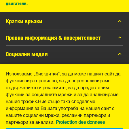
двигатели.
Кратки връзки
каталог MANN-FILTER
Правна информация & поверителност
Контакти
Защита на личните данни
Социални медии
Официално уведомление
Facebook
Използваме „бисквитки“, за да може нашият сайт да
Отпечатък
MANN+HUMMEL GmbH
функционира правилно, за да персонализираме
Instagram
съдържанието и рекламите, за да предоставим
YouTube
Schwieberdinger Straße 126
функции за социалните мрежи и за да анализираме
71636 Ludwigsburg
нашия трафик.Ние също така споделяме
Tel. +49 (7141) 98-0
информация за Вашата употреба на нашия сайт с
Fax +49 (7141) 98-2545
нашите социални мрежи, рекламни партньори и
E-Mail:
info@mann-hummel.com
партньори за анализи.
Protection des donnees