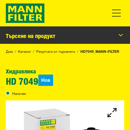
Превклю
Търсене на продукт
Дом
Каталог
Резултати от търсенето
HD7049_MANN-FILTER
Хидравлика
Нов
HD 7049
Наличен