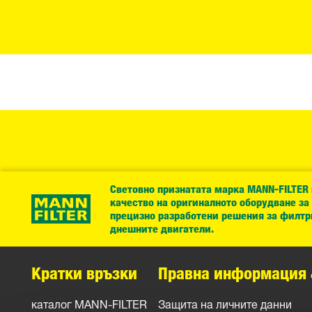
Световно признатата марка MANN-FILTER
качество на оригиналното оборудване за
прецизно разработени решения за филтр
днешните двигатели.
Кратки връзки
Правна информация 
каталог MANN-FILTER
Защита на личните данни