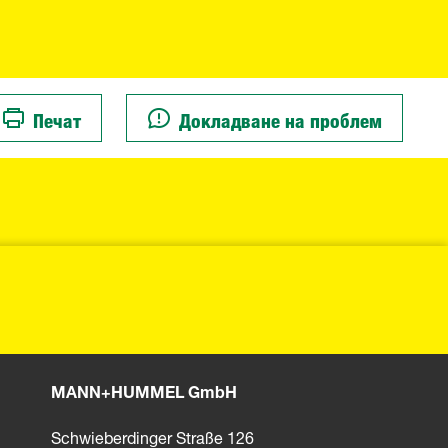
Печат
Докладване на проблем
MANN+HUMMEL GmbH
Schwieberdinger Straße 126