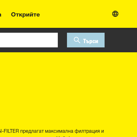
а
Открийте
Търси
-FILTER предлагат максимална филтрация и