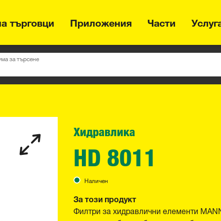
на търговци
Приложения
Части
Услуг
ума за търсене
Хидравлика
HD 8011
Наличен
За този продукт
Филтри за хидравлични елементи MANN