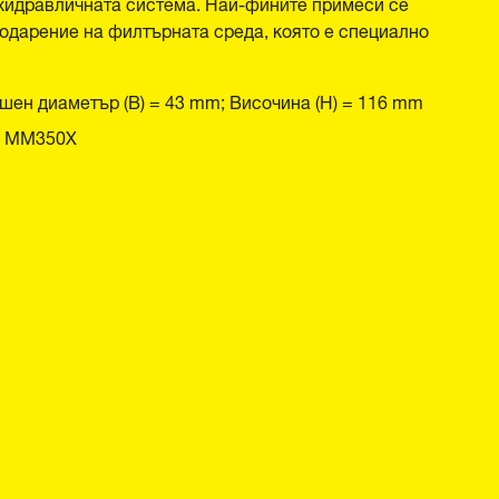
 хидравличната система. Най-фините примеси се
годарение на филтърната среда, която е специално
шен диаметър (B) = 43 mm; Височина (H) = 116 mm
e MM350X