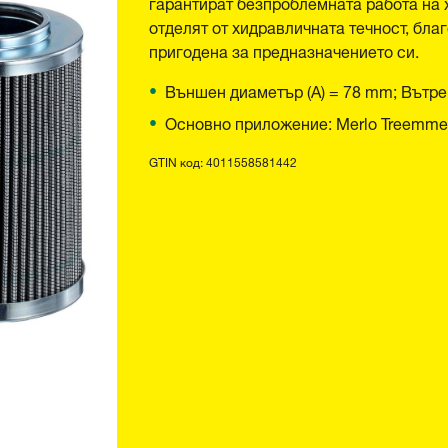
гарантират безпроблемната работа на
отделят от хидравличната течност, бла
пригодена за предназначението си.
Външен диаметър (A) = 78 mm; Вътре
Основно приложение: Merlo Treemm
GTIN код: 4011558581442