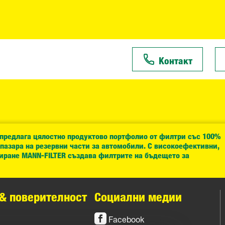
Контакт
 предлага цялостно продуктово портфолио от филтри със 100%
 пазара на резервни части за автомобили. С високоефективни,
иране MANN-FILTER създава филтрите на бъдещето за
& поверителност
Социални медии
Facebook