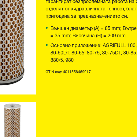
гарантират безпроблемната работа на
отделят от хидравличната течност, бла
пригодена за предназначението си.
Външен диаметър (A) = 85 mm; Вътре
= 35 mm; Височина (H) = 209 mm
Основно приложение: AGRIFULL 100, 10
80-60DT, 80-65, 80-75, 80-75DT, 80-85, 
880/5, 980
GTIN код: 4011558469917