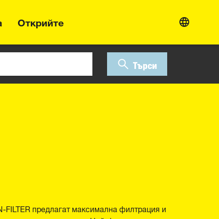
а
Открийте
Търси
-FILTER предлагат максимална филтрация и