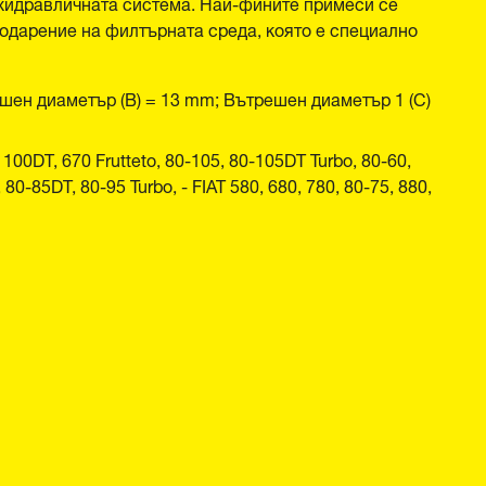
 хидравличната система. Най-фините примеси се
годарение на филтърната среда, която е специално
шен диаметър (B) = 13 mm; Вътрешен диаметър 1 (C)
0DT, 670 Frutteto, 80-105, 80-105DT Turbo, 80-60,
80-85DT, 80-95 Turbo, - FIAT 580, 680, 780, 80-75, 880,