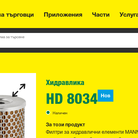
на търговци
Приложения
Части
Услуг
ума за търсене
Хидравлика
HD 8034
Нов
Наличен
За този продукт
Филтри за хидравлични елементи MANN