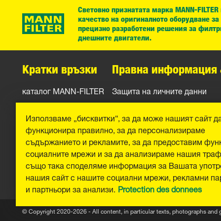
Световно признатата марка MANN-FILTER
качество на оригиналното оборудване за
прецизно разработени решения за филтр
днешните двигатели.
Кратки връзки
Правна информация 
каталог MANN-FILTER
Защита на личните данни
Контакти
Официално уведомление
Използваме „бисквитки“, за да може нашият сайт д
Отпечатък
функционира правилно, за да персонализираме
съдържанието и рекламите, за да предоставим фун
социалните мрежи и за да анализираме нашия тра
също така споделяме информация за Вашата употр
нашия сайт с нашите социални мрежи, рекламни па
и партньори за анализи.
Protection des donnees
© Copyright 2020-2026 - All content, in particular texts, photographs and 