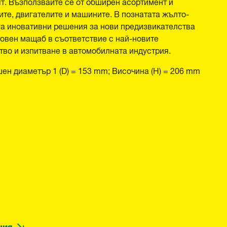
ят. Възползвайте се от обширен асортимент и
те, двигателите и машините. В познатата жълто-
а иновативни решения за нови предизвикателства
овен мащаб в съответствие с най-новите
во и изпитване в автомобилната индустрия.
ен диаметър 1 (D) = 153 mm; Височина (H) = 206 mm
ция