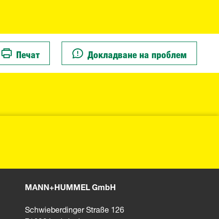
Печат
Докладване на проблем
MANN+HUMMEL GmbH
Schwieberdinger Straße 126