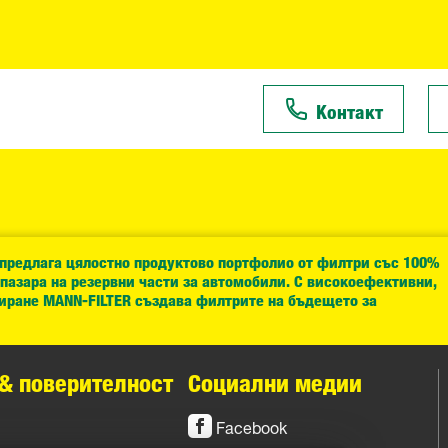
Контакт
 предлага цялостно продуктово портфолио от филтри със 100%
 пазара на резервни части за автомобили. С високоефективни,
иране MANN-FILTER създава филтрите на бъдещето за
& поверителност
Социални медии
Facebook