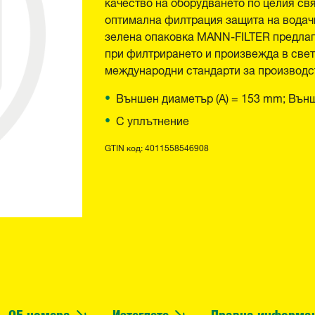
качество на оборудването по целия св
оптимална филтрация защита на водачи
зелена опаковка MANN-FILTER предлаг
при филтрирането и произвежда в свет
международни стандарти за производст
Външен диаметър (A) = 153 mm; Външ
С уплътнение
GTIN код: 4011558546908
OE номера
Изтеглете
Правна информа