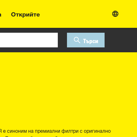
а
Открийте
Търси
R е синоним на премиални филтри с оригинално