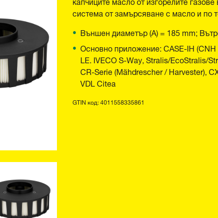
капчиците масло от изгорелите газове
система от замърсяване с масло и по 
Външен диаметър (A) = 185 mm; Вътр
Основно приложение: CASE-IH (CNH G
LE. IVECO S-Way, Stralis/EcoStralis/S
CR-Serie (Mähdrescher / Harvester), 
VDL Citea
GTIN код: 4011558335861