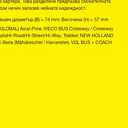
 в картера. Това разделяне предпазва смукателната
този начин запазва нейната надеждност.
ешен диаметър (B) = 74 mm; Височина (H) = 57 mm
LOBAL) Axial-Flow. IVECO BUS Crossway / Crossway
tralisHi-Road/Hi-Street/Hi-Way, Trakker. NEW HOLLAND
CX-Serie (Mähdrescher / Harverster). VDL BUS + COACH