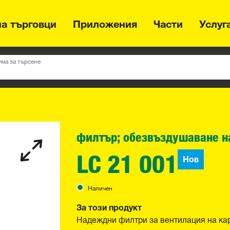
на търговци
Приложения
Части
Услуг
ума за търсене
филтър; обезвъздушаване н
LC 21 001
Нов
Наличен
За този продукт
Надеждни филтри за вентилация на ка