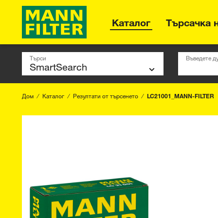
Каталог
Търсачка 
Търси
Въведете д
Дом
Каталог
Резултати от търсенето
LC21001_MANN-FILTER