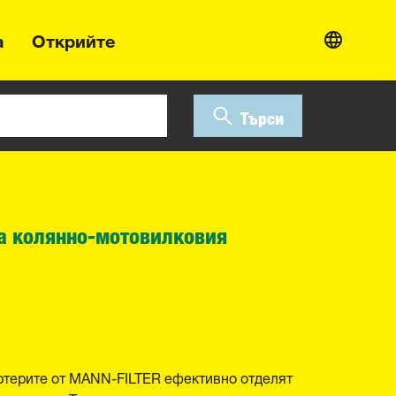
а
Открийте
Търси
а колянно-мотовилковия
ртерите от MANN-FILTER ефективно отделят