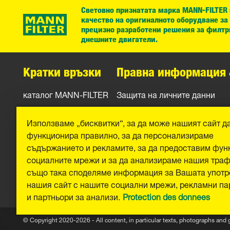
Световно признатата марка MANN-FILTER
качество на оригиналното оборудване за
прецизно разработени решения за филтр
днешните двигатели.
Кратки връзки
Правна информация 
каталог MANN-FILTER
Защита на личните данни
Контакти
Официално уведомление
Използваме „бисквитки“, за да може нашият сайт д
Отпечатък
функционира правилно, за да персонализираме
съдържанието и рекламите, за да предоставим фун
социалните мрежи и за да анализираме нашия тра
също така споделяме информация за Вашата употр
нашия сайт с нашите социални мрежи, рекламни па
и партньори за анализи.
Protection des donnees
© Copyright 2020-2026 - All content, in particular texts, photographs and 