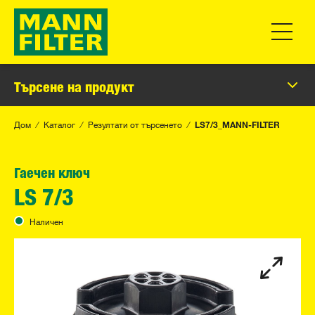
Превклю
Търсене на продукт
Дом
Каталог
Резултати от търсенето
LS7/3_MANN-FILTER
Гаечен ключ
LS 7/3
Наличен