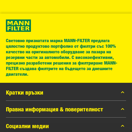
Световно признатата марка MANN-FILTER предлага
цялостно продуктово портфолио от филтри със 100%
качество на оригиналното оборудване за пазара на
резервни части за автомобили. С високоефективни,
прецизно разработени решения за филтриране MANN-
FILTER създава филтрите на бъдещето за днешните
двигатели.
Кратки връзки
каталог MANN-FILTER
Правна информация & поверителност
Контакти
Защита на личните данни
Социални медии