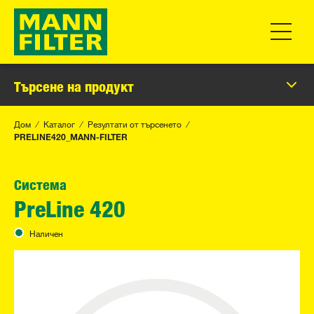
Превклю
Търсене на продукт
Дом
Каталог
Резултати от търсенето
PRELINE420_MANN-FILTER
Система
PreLine 420
Наличен