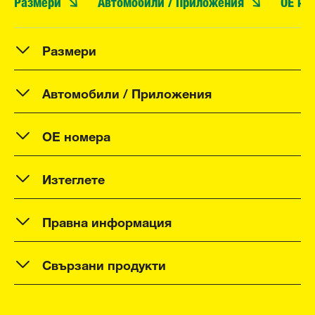
Размери
Автомобили / Приложения
OE но
Размери
Автомобили / Приложения
OE номера
Изтеглете
Правна информация
Свързани продукти