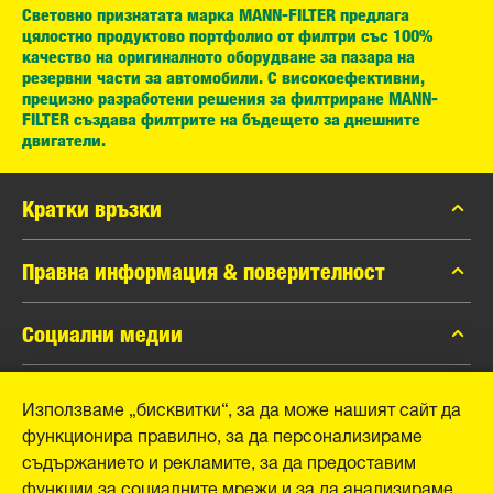
Световно признатата марка MANN-FILTER предлага
цялостно продуктово портфолио от филтри със 100%
качество на оригиналното оборудване за пазара на
резервни части за автомобили. С високоефективни,
прецизно разработени решения за филтриране MANN-
FILTER създава филтрите на бъдещето за днешните
двигатели.
Кратки връзки
каталог MANN-FILTER
Правна информация & поверителност
Контакти
Защита на личните данни
Социални медии
Официално уведомление
Facebook
Използваме „бисквитки“, за да може нашият сайт да
Отпечатък
MANN+HUMMEL GmbH
функционира правилно, за да персонализираме
Instagram
съдържанието и рекламите, за да предоставим
YouTube
Schwieberdinger Straße 126
функции за социалните мрежи и за да анализираме