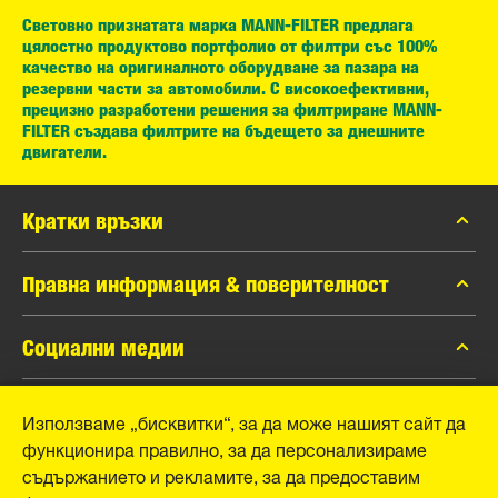
Световно признатата марка MANN-FILTER предлага
цялостно продуктово портфолио от филтри със 100%
качество на оригиналното оборудване за пазара на
резервни части за автомобили. С високоефективни,
прецизно разработени решения за филтриране MANN-
FILTER създава филтрите на бъдещето за днешните
двигатели.
Кратки връзки
каталог MANN-FILTER
Правна информация & поверителност
Контакти
Защита на личните данни
Социални медии
Официално уведомление
Facebook
Използваме „бисквитки“, за да може нашият сайт да
Отпечатък
MANN+HUMMEL GmbH
функционира правилно, за да персонализираме
Instagram
съдържанието и рекламите, за да предоставим
YouTube
Schwieberdinger Straße 126