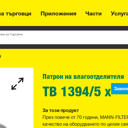
на търговци
Приложения
Части
Услуг
ума за търсене
R
Патрон на влагоотделителя
TB 1394/5 x
Замен
За този продукт
През повече от 70 години, MANN-FILTE
качество на оборудването по целия св