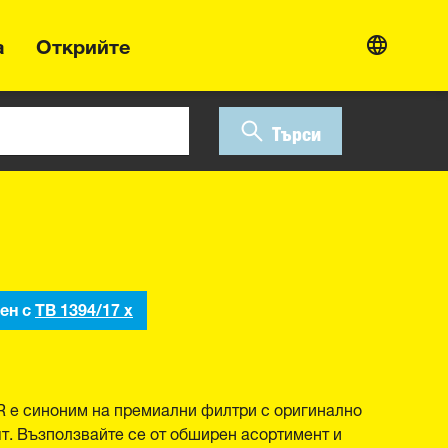
а
Открийте
Търси
ен с
TB 1394/17 x
R е синоним на премиални филтри с оригинално
ят. Възползвайте се от обширен асортимент и