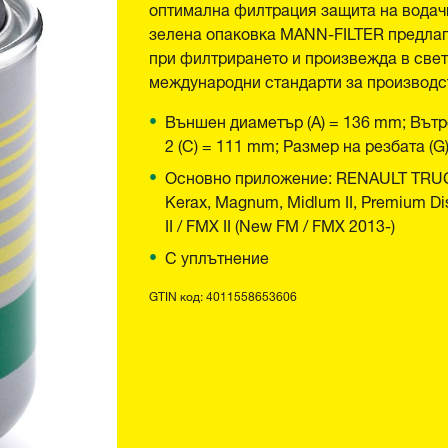
оптимална филтрация защита на водачи
зелена опаковка MANN-FILTER предлаг
при филтрирането и произвежда в свет
международни стандарти за производст
Външен диаметър (A) = 136 mm; Вътр
2 (C) = 111 mm; Размер на резбата (G
Основно приложение: RENAULT TRUCKS 
Kerax, Magnum, Midlum II, Premium D
II / FMX II (New FM / FMX 2013-)
С уплътнение
GTIN код: 4011558653606