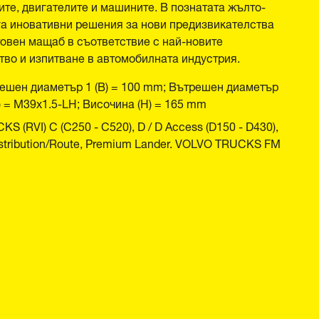
те, двигателите и машините. В познатата жълто-
а иновативни решения за нови предизвикателства
овен мащаб в съответствие с най-новите
во и изпитване в автомобилната индустрия.
ешен диаметър 1 (B) = 100 mm; Вътрешен диаметър
) = M39x1.5-LH; Височина (H) = 165 mm
(RVI) C (C250 - C520), D / D Access (D150 - D430),
istribution/Route, Premium Lander. VOLVO TRUCKS FM