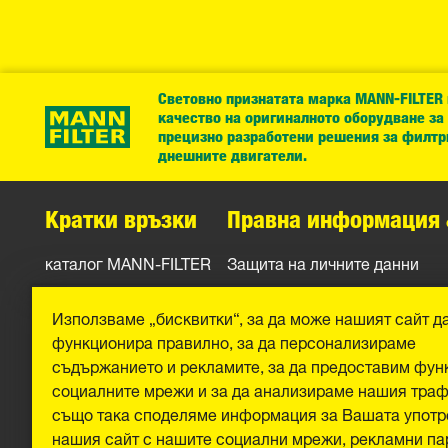
Световно признатата марка MANN-FILTER
качество на оригиналното оборудване за
прецизно разработени решения за филтр
днешните двигатели.
Кратки връзки
Правна информация 
каталог MANN-FILTER
Защита на личните данни
Контакти
Официално уведомление
Използваме „бисквитки“, за да може нашият сайт д
Отпечатък
функционира правилно, за да персонализираме
съдържанието и рекламите, за да предоставим фун
социалните мрежи и за да анализираме нашия тра
също така споделяме информация за Вашата употр
нашия сайт с нашите социални мрежи, рекламни па