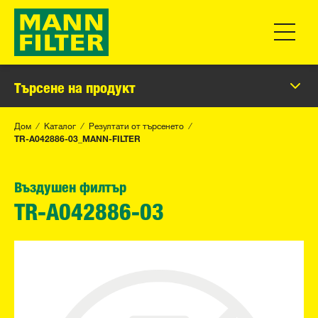
Превклю
Търсене на продукт
Дом
Каталог
Резултати от търсенето
TR-A042886-03_MANN-FILTER
Въздушен филтър
TR-A042886-03