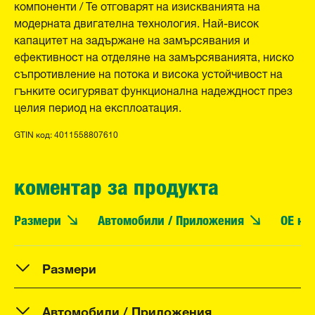
компоненти / Те отговарят на изискванията на
модерната двигателна технология. Най-висок
капацитет на задържане на замърсявания и
ефективност на отделяне на замърсяванията, ниско
съпротивление на потока и висока устойчивост на
гънките осигуряват функционална надеждност през
целия период на експлоатация.
GTIN код: 4011558807610
коментар за продукта
Размери
Автомобили / Приложения
OE но
Размери
Автомобили / Приложения