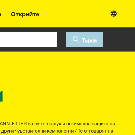
а
Открийте
Търси
1
NN-FILTER за чист въздух и оптимална защита на
други чувствителни компоненти / Те отговарят на