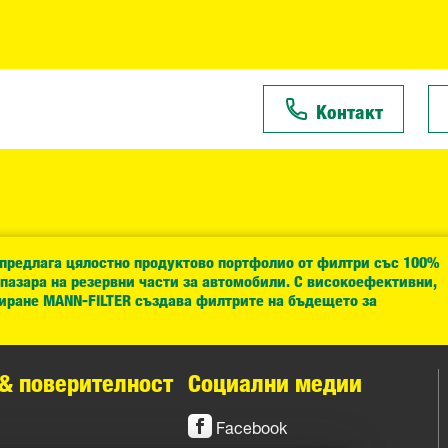
Контакт
 предлага цялостно продуктово портфолио от филтри със 100%
 пазара на резервни части за автомобили. С високоефективни,
иране MANN-FILTER създава филтрите на бъдещето за
& поверителност
Социални медии
Facebook