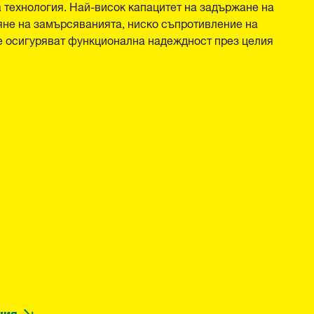
 технология. Най-висок капацитет на задържане на
яне на замърсяванията, ниско съпротивление на
те осигуряват функционална надеждност през целия
ция