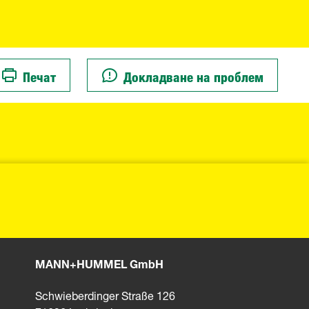
Печат
Докладване на проблем
MANN+HUMMEL GmbH
Schwieberdinger Straße 126