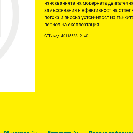
изискванията на модерната двигателна
замърсявания и ефективност на отдел
потока и висока устойчивост на гънки
период на експлоатация.
GTIN код: 4011558812140
OE номера
Изтеглете
Правна информа