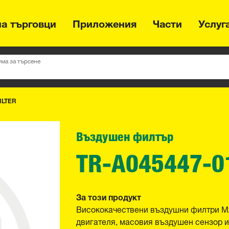
на търговци
Приложения
Части
Услуг
ума за търсене
ILTER
Въздушен филтър
TR-A045447-0
За този продукт
Висококачествени въздушни филтри MA
двигателя, масовия въздушен сензор и 