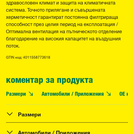
здравословен климат и защита на климатичната
система. Точното прилягане и съвършената
херметичност гарантират постоянна филтрираща
способност през целия период на експлоатация /
Оптимална вентилация на пътническото отделение
благодарение на високия капацитет на въздушния
поток.
GTIN код: 4011558773618
коментар за продукта
Размери
Автомобили / Приложения
OE но
Размери
Автомобили / Приложения