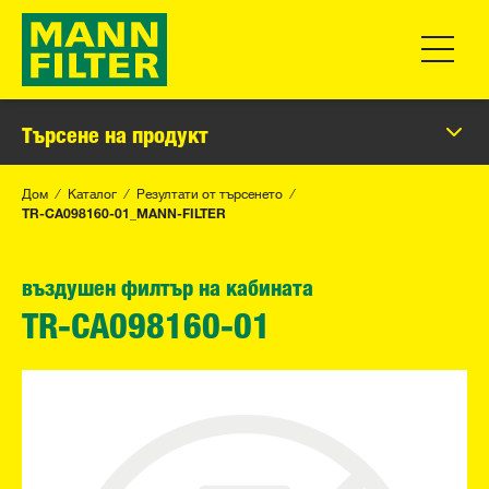
Превклю
Търсене на продукт
Дом
Каталог
Резултати от търсенето
TR-CA098160-01_MANN-FILTER
въздушен филтър на кабината
TR-CA098160-01