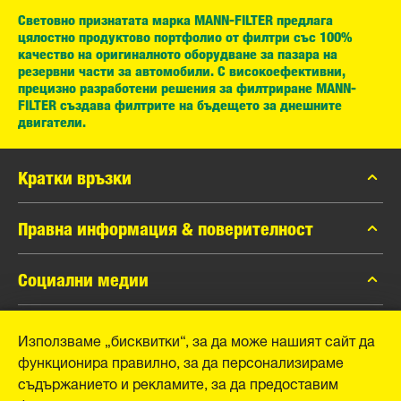
Световно признатата марка MANN-FILTER предлага
цялостно продуктово портфолио от филтри със 100%
качество на оригиналното оборудване за пазара на
резервни части за автомобили. С високоефективни,
прецизно разработени решения за филтриране MANN-
FILTER създава филтрите на бъдещето за днешните
двигатели.
Кратки връзки
каталог MANN-FILTER
Правна информация & поверителност
Контакти
Защита на личните данни
Социални медии
Официално уведомление
Facebook
Използваме „бисквитки“, за да може нашият сайт да
Отпечатък
MANN+HUMMEL GmbH
функционира правилно, за да персонализираме
Instagram
съдържанието и рекламите, за да предоставим
YouTube
Schwieberdinger Straße 126