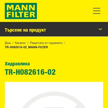
Превклю
Търсене на продукт
Дом
Каталог
Резултати от търсенето
TR-H082616-02_MANN-FILTER
Хидравлика
TR-H082616-02