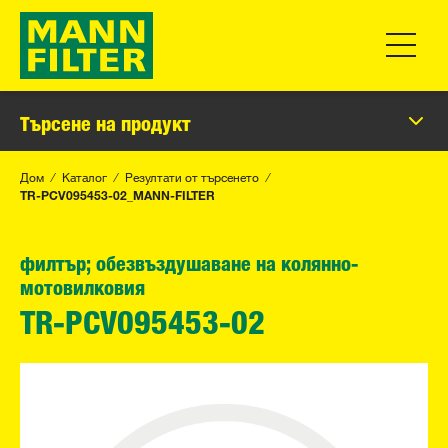
Превклю
Търсене на продукт
Дом
Каталог
Резултати от търсенето
TR-PCV095453-02_MANN-FILTER
филтър; обезвъздушаване на колянно-
мотовилковия
TR-PCV095453-02