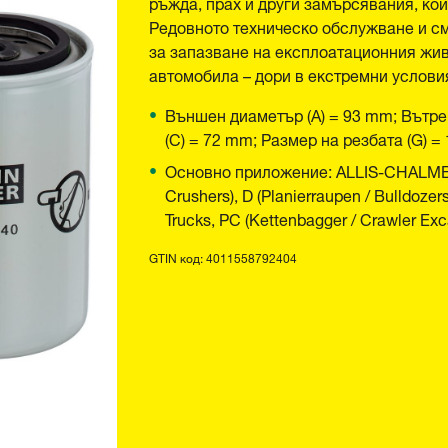
ръжда, прах и други замърсявания, ко
Редовното техническо обслужване и с
за запазване на експлоатационния жив
автомобила – дори в екстремни услови
Външен диаметър (A) = 93 mm; Вътре
(C) = 72 mm; Размер на резбата (G) 
Основно приложение: ALLIS-CHALMERS
Crushers), D (Planierraupen / Bulldoze
Trucks, PC (Kettenbagger / Crawler Ex
GTIN код: 4011558792404