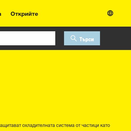
а
Открийте
Търси
ащитават охладителната система от частици като