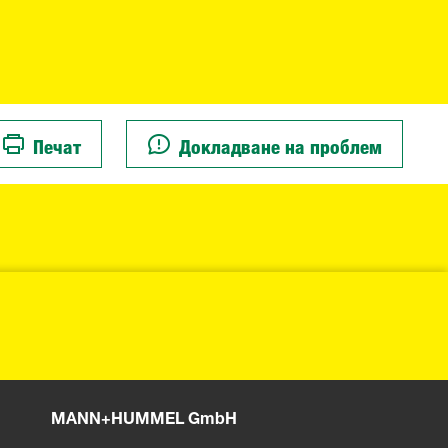
Печат
Докладване на проблем
MANN+HUMMEL GmbH