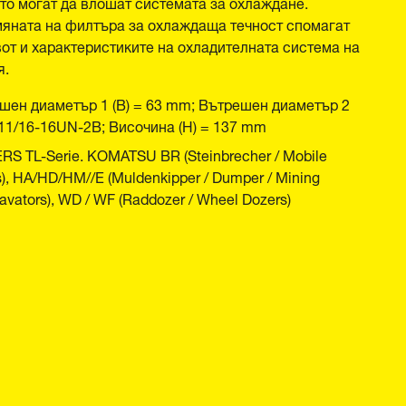
ито могат да влошат системата за охлаждане.
мяната на филтъра за охлаждаща течност спомагат
от и характеристиките на охладителната система на
я.
шен диаметър 1 (B) = 63 mm; Вътрешен диаметър 2
= 11/16-16UN-2B; Височина (H) = 137 mm
 TL-Serie. KOMATSU BR (Steinbrecher / Mobile
rs), HA/HD/HM//E (Muldenkipper / Dumper / Mining
cavators), WD / WF (Raddozer / Wheel Dozers)