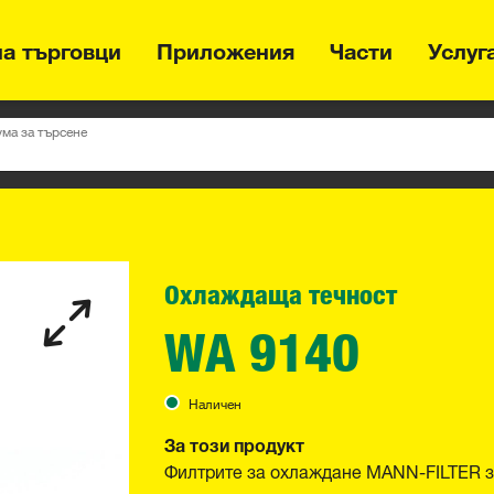
на търговци
Приложения
Части
Услуг
ума за търсене
Охлаждаща течност
WA 9140
Наличен
За този продукт
Филтрите за охлаждане MANN-FILTER з