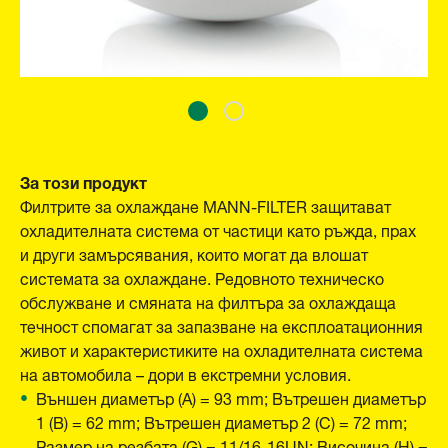
За този продукт
Филтрите за охлаждане MANN-FILTER защитават
охладителната система от частици като ръжда, прах
и други замърсявания, които могат да влошат
системата за охлаждане. Редовното техническо
обслужване и смяната на филтъра за охлаждаща
течност спомагат за запазване на експлоатационния
живот и характеристиките на охладителната система
на автомобила – дори в екстремни условия.
Външен диаметър (A) = 93 mm; Вътрешен диаметър
1 (B) = 62 mm; Вътрешен диаметър 2 (C) = 72 mm;
Размер на резбата (G) = 11/16-16UN; Височина (H) =