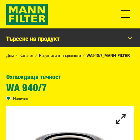
Превклю
Търсене на продукт
Дом
Каталог
Резултати от търсенето
WA940/7_MANN-FILTER
Охлаждаща течност
WA 940/7
Наличен