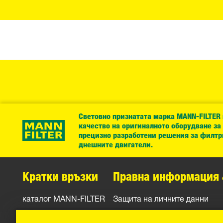
Световно признатата марка MANN-FILTER
качество на оригиналното оборудване за
прецизно разработени решения за филтр
днешните двигатели.
Кратки връзки
Правна информация 
каталог MANN-FILTER
Защита на личните данни
Контакти
Официално уведомление