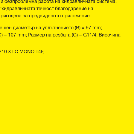
 и безпроблемна работа на хидравличната система.
 хидравличната течност благодарение на
пригодена за предвиденото приложение.
ешен диаметър на уплътнението (B) = 97 mm;
 = 107 mm; Размер на резбата (G) = G11/4; Височина
210 X LC MONO T4F,