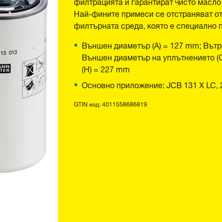
филтрацията и гарантират чисто масло
Най-фините примеси се отстраняват от
филтърната среда, която е специално 
Външен диаметър (A) = 127 mm; Вътр
Външен диаметър на уплътнението (C)
(H) = 227 mm
Основно приложение: JCB 131 X LC, 
GTIN код: 4011558686819