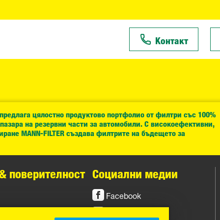
Контакт
 предлага цялостно продуктово портфолио от филтри със 100%
 пазара на резервни части за автомобили. С високоефективни,
иране MANN-FILTER създава филтрите на бъдещето за
& поверителност
Социални медии
Facebook
Instagram