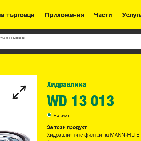
на търговци
Приложения
Части
Услуг
ума за търсене
Хидравлика
WD 13 013
Наличен
За този продукт
Хидравличните филтри на MANN-FILTER