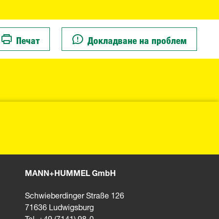
Печат
Докладване на проблем
MANN+HUMMEL GmbH
Schwieberdinger Straße 126
71636 Ludwigsburg
Tel. +49 (7141) 98-0