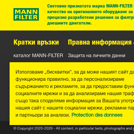
Световно признатата марка MANN-FILTER
качество на оригиналното оборудване за
прецизно разработени решения за филтр
днешните двигатели.
Кратки връзки
Правна информация 
каталог MANN-FILTER
Защита на личните данни
Контакти
Официално уведомление
Използваме „бисквитки“, за да може нашият сайт д
Отпечатък
функционира правилно, за да персонализираме
съдържанието и рекламите, за да предоставим фун
социалните мрежи и за да анализираме нашия тра
също така споделяме информация за Вашата употр
нашия сайт с нашите социални мрежи, рекламни па
и партньори за анализи.
Protection des donnees
© Copyright 2020-2026 - All content, in particular texts, photographs and 