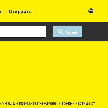
а
Открийте
Търси
N-FILTER премахват нежелани и вредни частици от