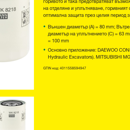
горивото и така предотвратяват възмо
на отделяне и уплътняване, горивният
оптимална защита през целия период з
Външен диаметър (A) = 80 mm; Вътре
диаметър на уплътнението (C) = 63 m
= 100 mm
Основно приложение: DAEWOO CONS
Hydraulic Excavators). MITSUBISHI MG 
GTIN код: 4011558594947