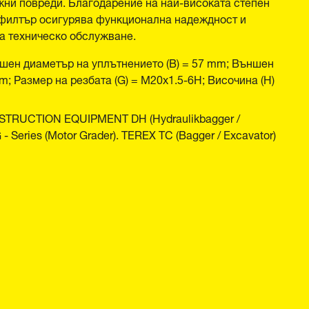
жни повреди. Благодарение на най-високата степен
 филтър осигурява функционална надеждност и
а техническо обслужване.
шен диаметър на уплътнението (B) = 57 mm; Външен
m; Размер на резбата (G) = M20x1.5-6H; Височина (H)
TRUCTION EQUIPMENT DH (Hydraulikbagger /
- Series (Motor Grader). TEREX TC (Bagger / Excavator)