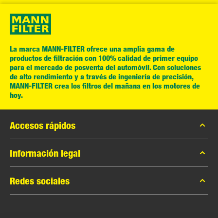
La marca MANN-FILTER ofrece una amplia gama de
productos de filtración con 100% calidad de primer equipo
para el mercado de posventa del automóvil. Con soluciones
de alto rendimiento y a través de ingeniería de precisión,
MANN-FILTER crea los filtros del mañana en los motores de
hoy.
Accesos rápidos
Catálogo MANN-FILTER
Información legal
Buscador de distribuidores
Privacidad de datos
Redes sociales
Contacto
Aviso legal
Facebook
Imprint