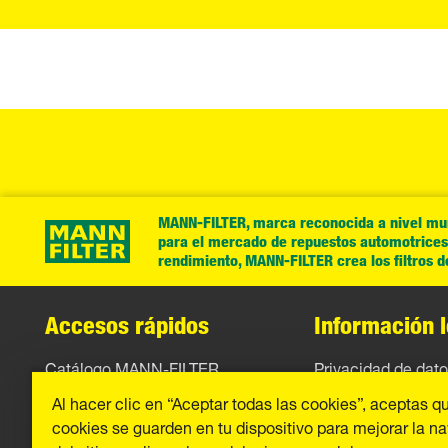
MANN-FILTER, marca reconocida a nivel mund
para el mercado de repuestos automotrices. 
rendimiento, MANN-FILTER crea los filtros 
Accesos rápidos
Información l
Catálogo MANN-FILTER
Privacidad de dat
Al hacer clic en “Aceptar todas las cookies”, aceptas q
Contacto
Aviso legal
cookies se guarden en tu dispositivo para mejorar la n
Imprint