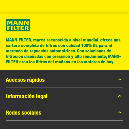
MANN-FILTER, marca reconocida a nivel mundial, ofrece una
cartera completa de filtros con calidad 100% OE para el
mercado de repuestos automotrices. Con soluciones de
filtración diseñadas con precisión y alto rendimiento, MANN-
FILTER crea los filtros del mañana en los motores de hoy.
Accesos rápidos
Catálogo MANN-FILTER
Información legal
Contacto
Privacidad de datos
Redes sociales
Aviso legal
Facebook